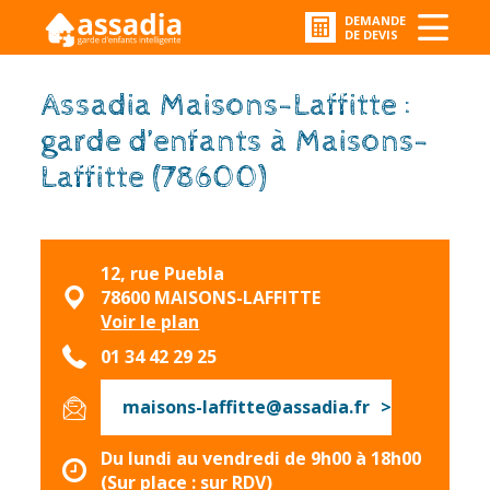
DEMANDE
DE DEVIS
Assadia Maisons-Laffitte :
garde d’enfants à Maisons-
Laffitte (78600)
12, rue Puebla
78600 MAISONS-LAFFITTE
Voir le plan
01 34 42 29 25
maisons-laffitte@assadia.fr
Du lundi au vendredi de 9h00 à 18h00
(Sur place : sur RDV)